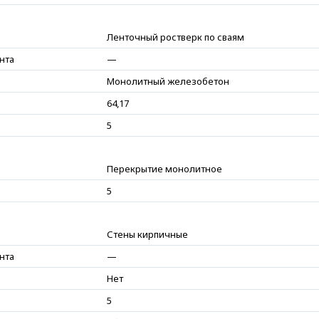
Ленточный ростверк по сваям
нта
—
Монолитный железобетон
64,17
5
Перекрытие монолитное
5
Стены кирпичные
нта
—
Нет
5